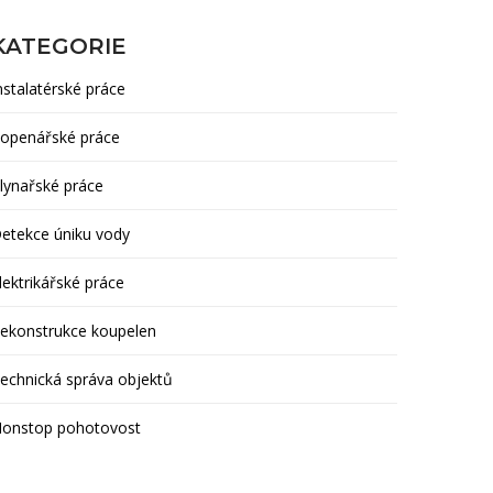
KATEGORIE
nstalatérské práce
openářské práce
lynařské práce
etekce úniku vody
lektrikářské práce
ekonstrukce koupelen
echnická správa objektů
onstop pohotovost