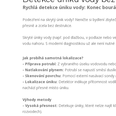
Rychlá detekce úniku vody: Konec bourá
Podezření na skrytý únik vody? Neničte si bydlení zbyt
přesně a zcela bez destrukce.
Skryté úniky vody (např. pod dlažbou, v podlaze nebo 
vodu nahoru. S moderní diagnostikou už ale není nut
Jak probíhá samotná lokalizace?
- Příprava potrubí:
Z vybraného úseku vodovodu nebo 
- Natlakování plynem:
Potrubí se napustí směsí dusíku
- Skenování povrchu:
Pomocí externí nasávací sondy (s
- Lokalizace úniku:
Detektor indikuje přítomnost vodík
nachází přesné místo úniku.
Výhody metody
- Vysoká přesnost:
Detekuje úniky, které nelze najít 
rozvodech).