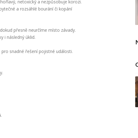
ehořlavý, netoxický a nezpůsobuje korozi.
ytečné a rozsáhlé bourání či kopání
u, dokud přesně neurčíme místo závady.
y i následný úklid.
pro snadné řešení pojistné události.
y.
.