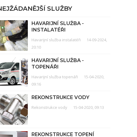
NEJŽÁDANĚJŠÍ SLUŽBY
HAVARIJNÍ SLUŽBA -
INSTALATÉŘI
Havarijní služba instalatéři
14-09-2024,
20:10
HAVARIJNÍ SLUŽBA -
TOPENÁŘI
Havarijní služba topenáři
15-04-2020,
09:16
REKONSTRUKCE VODY
Rekonstrukce vody
15-04-2020, 09:13
REKONSTRUKCE TOPENÍ