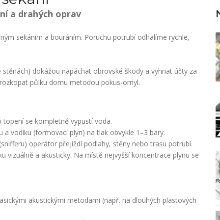
ní a drahých oprav
ečným sekáním a bouráním. Poruchu potrubí odhalíme rychle,
ve stěnách) dokážou napáchat obrovské škody a vyhnat účty za
né rozkopat půlku domu metodou pokus-omyl.
topení se kompletně vypustí voda.
 a vodíku (formovací plyn) na tlak obvykle 1–3 bary.
nifferu) operátor přejíždí podlahy, stěny nebo trasu potrubí.
u vizuálně a akusticky. Na místě nejvyšší koncentrace plynu se
klasickými akustickými metodami (např. na dlouhých plastových