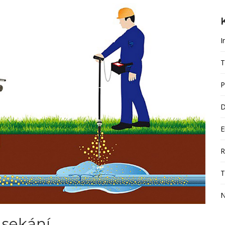
I
T
P
D
E
R
T
N
 sekání