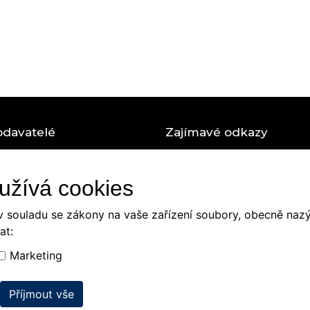
odavatelé
Zajímavé odkazy
á čerpadla Stiebel Eltron
Portál Praha
užívá cookies
obchod PINKY
DLE - tvorba webových strán
v souladu se zákony na vaše zařízení soubory, obecně nazý
chod Ptáček
Zásady cookies (EU)
at:
bchod Richter + Frenzel
Nastavení cookies
Marketing
bchod Vihamij
Ochrana osobních údajů
Obchodní podmínky
Příjmout vše