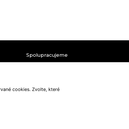
Spolupracujeme
Arch. ateliér GORDON DESIGN
ek
Elektrikářské práce CHALUPSKÝ
vané cookies. Zvolte, které
Správa nemovitostí DUDA SVD
Realitní služby A-Z servis
Stavební společnost BRIXIT