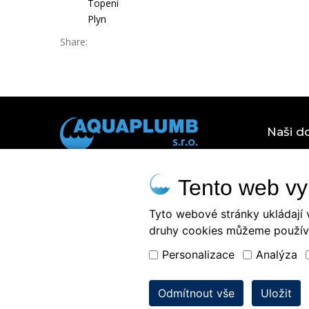
Topení
Plyn
Share:
Naši d
Tepeln
Tento web vy
Patočkova 4/6, Praha 6
Velko
+ 420 220-960-636
Tyto webové stránky ukládají 
Velkob
+420 800 555 100
druhy cookies můžeme použív
Velkoo
info@aquaplumb.cz
Personalizace
Analýza
Velkoo
Odmítnout vše
Uložit