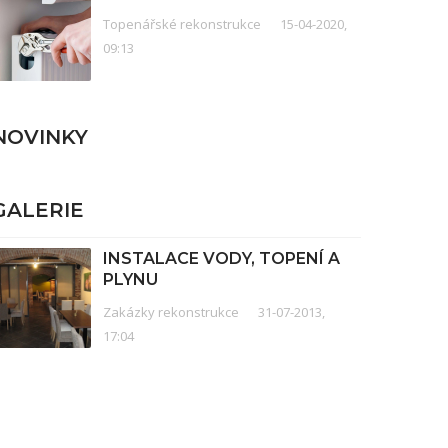
Topenářské rekonstrukce
15-04-2020,
09:13
NOVINKY
GALERIE
INSTALACE VODY, TOPENÍ A
PLYNU
Zakázky rekonstrukce
31-07-2013,
17:04