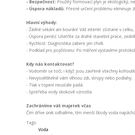
- Bezpečnost:
Použitý formovací plyn je ekologický, n
- Úspora nákladů:
Přesné určení problému eliminuje zb
Hlavní výhody:
- Žádné sekání ani bourání: Váš interiér zůstane v celk
- Úspora peněz: Ušetříte za drahé stavební práce, zedník
- Rychlost: Diagnostika zabere jen chvíli.
- Podklad pro pojišťovnu: Po měření vystavíme protokol 
Kdy nás kontaktovat?
- Vodoměr se točí, i když jsou zavřené všechny kohoutk
- Nevysvětlitelně vám vlhnou zdi, stropy nebo podlahy.
- Tlak v topení neustále padá.
- Spotřeba vody skokově vzrostla.
Zachráníme váš majetek včas
Čím dříve únik odhalíme, tím menší škody voda napáchá
Tags:
Voda